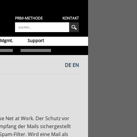
PRIM-METHODE
KONTAKT
 Mgmt.
Support
DE
EN
e Net at Work. Der Schutz vor
pfang der Mails sichergestellt
pam-Filter. Wird eine Mail als