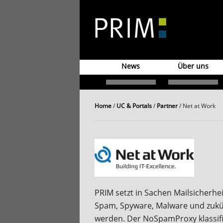
News
Über uns
Home
/
UC & Portals
/
Partner
/
Net at Work
PRIM setzt in Sachen Mailsicherh
Spam, Spyware, Malware und zukünf
werden. Der NoSpamProxy klassifiz