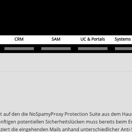
CRM
SAM
UC & Portals
Systems
eit auf den die NoSpamyProxy Protection Suite aus dem Haus
tigen potentiellen Sicherheitslücken muss bereits beim Em
iert die eingehenden Mails anhand unterschiedlicher Anti-S