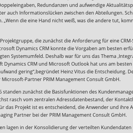
 Doppeleingaben, Redundanzen und aufwendige Aktualitätsp
er auch Informationslücken zwischen den Abteilungen. Schl
enn die eine Hand nicht weiß, was die andere tut, kommt 
Projektgruppe, die zunächst die Anforderung für eine CRM-
rosoft Dynamics CRM konnte die Vorgaben am besten erfüll
ägten Systemumfeld. Deshalb war für uns das Thema ‚Integr
t Dynamics CRM und Microsoft Outlook hat uns am besten 
ufwand gering“,begründet Heinz Vitus die Entscheidung. De
er Microsoft-Partner PRIM Management Consult GmbH.
06 standen zunächst die Basisfunktionen des Kundenmanagem
ichst rasch vom zentralen Adressdatenbestand, der Konta
„Für das Projekt ist es entscheidend, die Anwender und ihre 
 Managing Partner bei der PRIM Management Consult GmbH.
en lagen in der Konsolidierung der verteilten Kundendat