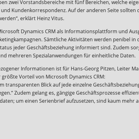
en zwei Vorstandsbereiche mit fünf Bereichen, welche eigen
 und Kundenkorrespondenz. Auf der anderen Seite sollten d
rden“, erklärt Heinz Vitus.
icrosoft Dynamics CRM als Informationsplattform und Ausg
etingkampagnen. Sämtliche Aktivitäten werden penibel in d
Status jeder Geschäftsbeziehung informiert sind. Zudem sorg
d mehreren Spezialanwendungen für einheitliche Daten.
ogener Informationen ist für Hans-Georg Pitzen, Leiter Ma
r größte Vorteil von Microsoft Dynamics CRM:
om transparenten Blick auf jede einzelne Geschäftsbeziehu
gen.“ Zudem gelang es, gängige Geschäftsprozesse effiziente
aten; um einen Serienbrief aufzusetzen, sind kaum mehr als